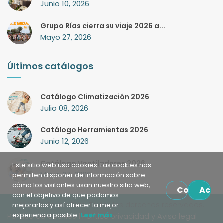
Junio 10, 2026
Grupo Rías cierra su viaje 2026 a...
Mayo 27, 2026
Últimos catálogos
Catálogo Climatización 2026
Julio 08, 2026
Catálogo Herramientas 2026
Junio 12, 2026
Catálogo Ventiladores 2026
Este sitio web usa cookies. Las cookies nos
Mayo 27, 2026
permiten disponer de información sobre
cómo los visitantes usan nuestro sitio web,
Configura
Acep
con el objetivo de que podamos
© 2023 Grupo Rias. Todos los derechos reservados.
mejorarlos y así ofrecer la mejor
experiencia posible.
Leer más
Política de cookies
|
Política privacidad y Aviso legal