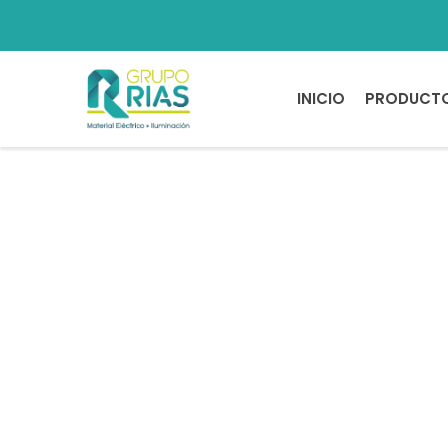
INICIO
PRODUCT